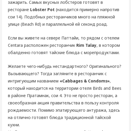
зажарить. Самых вкусных лобстеров готовят в
ресторане
Lobster Pot
(находится примерно напротив
сои 14). Подобных ресторанчиков много на пляжной
улице (Beach Rd) и параллельной ей секонд роад.
Если вы живете на севере Паттайи, то рядом с отелем
Centara расположен ресторанчик
Rim Talay
, в котором
обалденно готовят тайские блюда с морепродуктами.
Желаете чего-нибудь нестандартного? Оригинального?
Вызывающего? Тогда загляните в ресторанчик с
интригующим названием
«Cabbages & Condoms»
,
который находится на территории отеля Birds and Bees
в районе Пратамнак, сои 4. Это не просто ресторан, а
своеобразная акция правительства в пользу контроля
рождаемости. Помимо эпатирующего антуража, здесь
на отлично готовят блюда традиционной тайской
кухни.