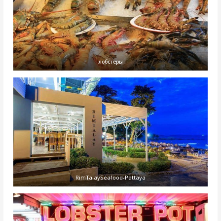
лобстеры
RimTalaySeafood-Pattaya