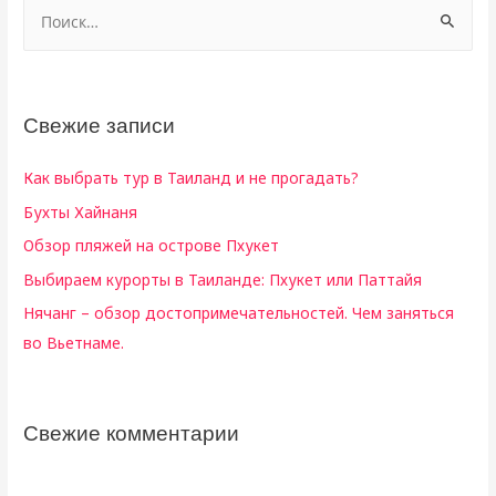
Н
а
й
т
Свежие записи
и
:
Как выбрать тур в Таиланд и не прогадать?
Бухты Хайнаня
Обзор пляжей на острове Пхукет
Выбираем курорты в Таиланде: Пхукет или Паттайя
Нячанг – обзор достопримечательностей. Чем заняться
во Вьетнаме.
Свежие комментарии