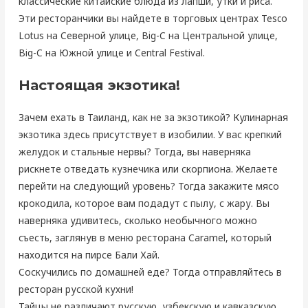
классические китайские блюда из лапши, утки и риса.
Эти ресторанчики вы найдете в торговых центрах Tesco
Lotus на Северной улице, Big-C на Центральной улице,
Big-C на Южной улице и Central Festival.
Настоящая экзотика!
Зачем ехать в Таиланд, как не за экзотикой? Кулинарная
экзотика здесь присутствует в изобилии. У вас крепкий
желудок и стальные нервы? Тогда, вы наверняка
рискнете отведать кузнечика или скорпиона. Желаете
перейти на следующий уровень? Тогда закажите мясо
крокодила, которое вам подадут с пылу, с жару. Вы
наверняка удивитесь, сколько необычного можно
съесть, заглянув в меню ресторана Caramel, который
находится на пирсе Бали Хай.
Соскучились по домашней еде? Тогда отправляйтесь в
ресторан русской кухни!
Тайцы не различают русскую, узбекскую и кавказскую