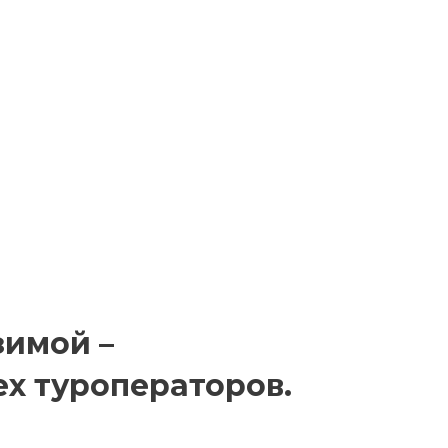
зимой –
ех туроператоров.