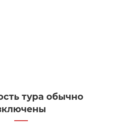
ость тура обычно
включены