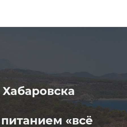
стам
з Хабаровска
 питанием «всё