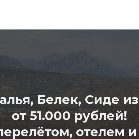
О Компании
Контакты
Поиск туров
Тури
алья, Белек, Сиде и
от 51.000 рублей!
перелётом, отелем и