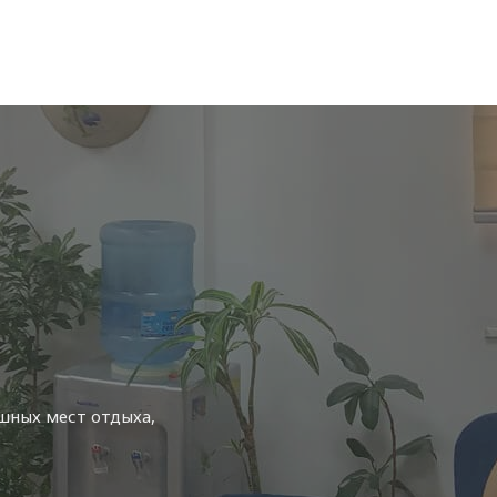
стам
ных мест отдыха,