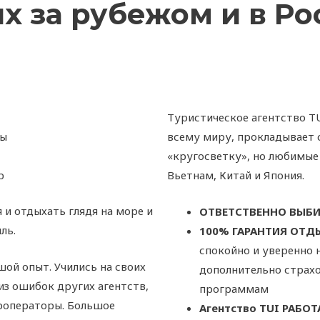
х за рубежом и в Ро
Туристическое агентство T
цы
всему миру, прокладывает
«кругосветку», но любимые
р
Вьетнам, Китай и Япония.
и отдыхать глядя на море и
ОТВЕТСТВЕННО ВЫБИ
ль.
100% ГАРАНТИЯ ОТД
спокойно и уверенно 
шой опыт. Учились на своих
дополнительно страх
из ошибок других агентств,
программам
роператоры. Большое
Агентство TUI РАБО