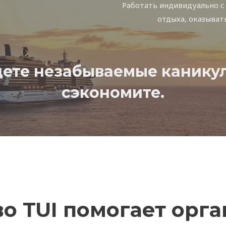
Работать индивидуально с
отдыха, оказыват
дете незабываемые канику
сэкономите.
о TUI помогает орг