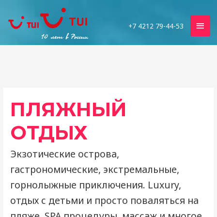
Гла
+7 4212 79-44-53
мен
ПЛЯЖНЫЙ
ОТДЫХ
Экзотические острова,
гастрономические, экстремальные,
горнолыжные приключения. Luxury,
отдых с детьми и просто поваляться на
пляже. SPA процедуры, массаж и многое